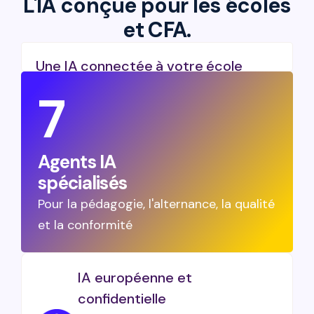
L'IA conçue pour les écoles
et CFA.
Une IA connectée à votre école
Intégrée à votre plateforme, l'IA exploite
7
le contexte de votre établissement pour
assister vos équipes au quotidien.
Agents IA
spécialisés
Pour la pédagogie, l'alternance, la qualité
et la conformité
IA européenne et
confidentielle